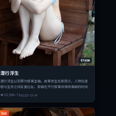
97分钟
潜行浮生
潜行浮生以犯罪为叙事主轴，故事发生在新西兰，人物在道
德与生存之间反复拉扯。剪辑在平行叙事间保持清晰的时间
锚点，观感利落。若你偏爱细腻表演与氛围营造，这部作品
👁
112,358
⭐
7.6
2023-01-19
值得一看。
杜比