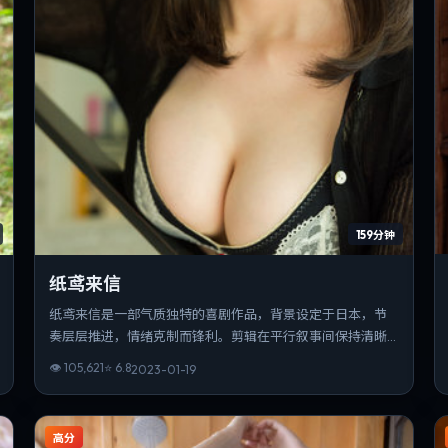
159分钟
纸鸢来信
纸鸢来信是一部气质独特的喜剧作品，背景设定于日本，节
奏层层推进，情绪克制而锋利。剪辑在平行叙事间保持清晰
的时间锚点，观感利落。可作为该导演创作脉络中的重要一
👁
105,621
⭐
6.8
2023-01-19
站，技法与主题并重。
高分