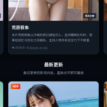
153分钟
荒原假象
本片荒原假象以冷峻的奇幻调性切入，空间横跨比利时，叙
事在回忆与现实之间跳跃。主线人物关系在压力下不断重
组，伏笔与反转分布均匀。片长与信息量匹配，重温时仍能
👁
25,903
⭐
8.2
2023-01-30
发现新的叙事缝隙。
最新更新
最近更新的影视内容，直接点开即可播放
HDR