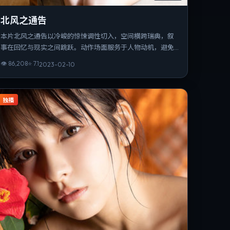
北风之通告
本片北风之通告以冷峻的惊悚调性切入，空间横跨瑞典，叙
事在回忆与现实之间跳跃。动作场面服务于人物动机，避免
为炫技而打断叙事。可作为该导演创作脉络中的重要一站，
👁
86,208
⭐
7.1
2023-02-10
技法与主题并重。
独播