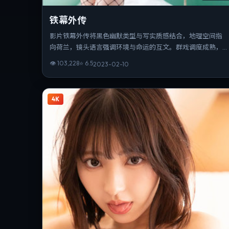
铁幕外传
影片铁幕外传将黑色幽默类型与写实质感结合，地理空间指
向荷兰，镜头语言强调环境与命运的互文。群戏调度成熟，
配角线索在第三幕收束为情感爆点。片长与信息量匹配，重
👁
103,228
⭐
6.5
2023-02-10
温时仍能发现新的叙事缝隙。
4K