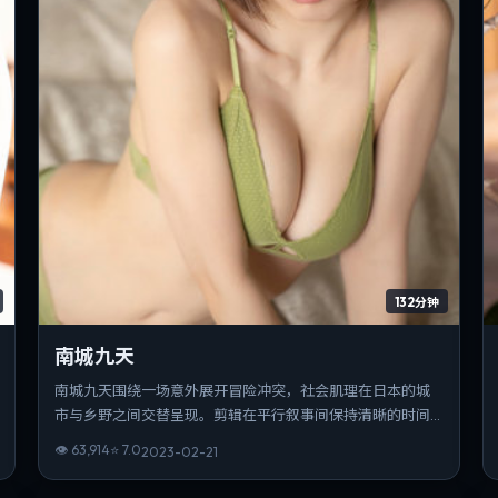
132分钟
南城九天
南城九天围绕一场意外展开冒险冲突，社会肌理在日本的城
市与乡野之间交替呈现。剪辑在平行叙事间保持清晰的时间
锚点，观感利落。若你偏爱细腻表演与氛围营造，这部作品
👁
63,914
⭐
7.0
2023-02-21
值得一看。