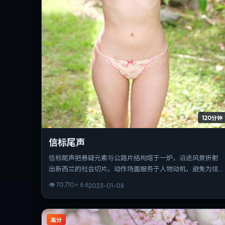
120分钟
信标尾声
信标尾声把悬疑元素与公路片结构熔于一炉，沿途风景折射
出新西兰的社会切片。动作场面服务于人物动机，避免为炫
技而打断叙事。在同类题材中辨识度突出，节奏与情绪曲线
👁
70,710
⭐
6.6
2023-01-08
收放得当。
高分