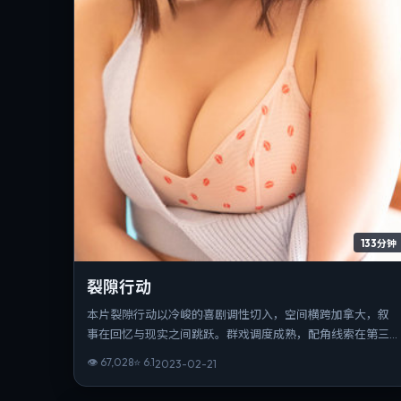
133分钟
裂隙行动
本片裂隙行动以冷峻的喜剧调性切入，空间横跨加拿大，叙
事在回忆与现实之间跳跃。群戏调度成熟，配角线索在第三
幕收束为情感爆点。若你偏爱细腻表演与氛围营造，这部作
👁
67,028
⭐
6.1
2023-02-21
品值得一看。