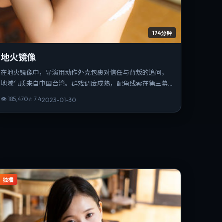
174分钟
地火镜像
在地火镜像中，导演用动作外壳包裹对信任与背叛的追问，
地域气质来自中国台湾。群戏调度成熟，配角线索在第三幕
收束为情感爆点。可作为该导演创作脉络中的重要一站，技
👁
185,470
⭐
7.4
2023-01-30
法与主题并重。
独播