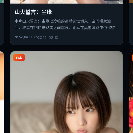
山火誓言：尘缘
本片山火誓言：尘缘以冷峻的运动调性切入，空间横跨波
兰，叙事在回忆与现实之间跳跃。剧本在类型套路中仍保留
作者性表达，结尾开放而有力。片长与信息量匹配，重温时
👁
96,842
⭐
7.5
2023-02-10
仍能发现新的叙事缝隙。
日本