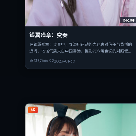
166分钟
银翼残章：变奏
在银翼残章：变奏中，导演用运动外壳包裹对信任与背叛的
追问，地域气质来自中国香港。摄影对冷暖色调的对照使
用，暗示人物立场的游移。片长与信息量匹配，重温时仍能
👁
138,766
⭐
9.2
2023-01-30
发现新的叙事缝隙。
4K