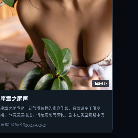
168分钟
序章之尾声
序章之尾声是一部气质独特的家庭作品，背景设定于俄罗
斯，节奏层层推进，情绪克制而锋利。剧本在类型套路中仍
保留作者性表达，结尾开放而有力。整体完成度高，适合喜
👁
50,625
⭐
9.3
2023-02-21
欢强情节与人物弧光的观众。